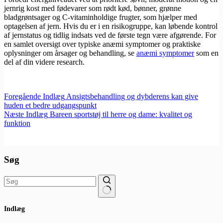
jernrig kost med fødevarer som rødt kød, bønner, grønne
bladgrøntsager og C-vitaminholdige frugter, som hjælper med
optagelsen af jern. Hvis du er i en risikogruppe, kan løbende kontrol
af jernstatus og tidlig indsats ved de første tegn være afgørende. For
en samlet oversigt over typiske anæmi symptomer og praktiske
oplysninger om årsager og behandling, se
anæmi symptomer
som en
del af din videre research.
Foregående
Indlæg
Ansigtsbehandling og dybderens kan give
huden et bedre udgangspunkt
Næste
Indlæg
Bareen sportstøj til herre og dame: kvalitet og
funktion
Søg
Ingen
Indlæg
resultater