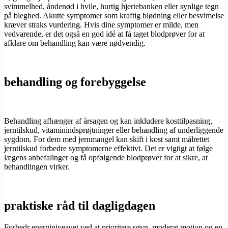
svimmelhed, åndenød i hvile, hurtig hjertebanken eller synlige tegn
på bleghed. Akutte symptomer som kraftig blødning eller besvimelse
kræver straks vurdering. Hvis dine symptomer er milde, men
vedvarende, er det også en god idé at få taget blodprøver for at
afklare om behandling kan være nødvendig.
behandling og forebyggelse
Behandling afhænger af årsagen og kan inkludere kosttilpasning,
jerntilskud, vitaminindsprøjtninger eller behandling af underliggende
sygdom. For dem med jernmangel kan skift i kost samt målrettet
jerntilskud forbedre symptomerne effektivt. Det er vigtigt at følge
lægens anbefalinger og få opfølgende blodprøver for at sikre, at
behandlingen virker.
praktiske råd til dagligdagen
Forbedr energiniveauet ved at prioritere søvn, moderat motion og en