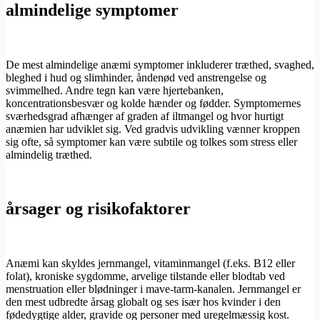
almindelige symptomer
De mest almindelige anæmi symptomer inkluderer træthed, svaghed,
bleghed i hud og slimhinder, åndenød ved anstrengelse og
svimmelhed. Andre tegn kan være hjertebanken,
koncentrationsbesvær og kolde hænder og fødder. Symptomernes
sværhedsgrad afhænger af graden af iltmangel og hvor hurtigt
anæmien har udviklet sig. Ved gradvis udvikling vænner kroppen
sig ofte, så symptomer kan være subtile og tolkes som stress eller
almindelig træthed.
årsager og risikofaktorer
Anæmi kan skyldes jernmangel, vitaminmangel (f.eks. B12 eller
folat), kroniske sygdomme, arvelige tilstande eller blodtab ved
menstruation eller blødninger i mave-tarm-kanalen. Jernmangel er
den mest udbredte årsag globalt og ses især hos kvinder i den
fødedygtige alder, gravide og personer med uregelmæssig kost.